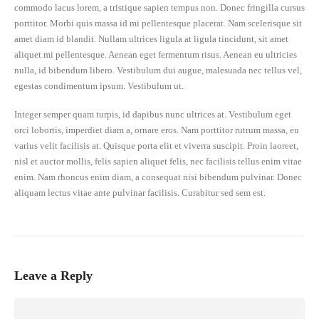
commodo lacus lorem, a tristique sapien tempus non. Donec fringilla cursus
porttitor. Morbi quis massa id mi pellentesque placerat. Nam scelerisque sit
amet diam id blandit. Nullam ultrices ligula at ligula tincidunt, sit amet
aliquet mi pellentesque. Aenean eget fermentum risus. Aenean eu ultricies
nulla, id bibendum libero. Vestibulum dui augue, malesuada nec tellus vel,
egestas condimentum ipsum. Vestibulum ut.
Integer semper quam turpis, id dapibus nunc ultrices at. Vestibulum eget
orci lobortis, imperdiet diam a, ornare eros. Nam porttitor rutrum massa, eu
varius velit facilisis at. Quisque porta elit et viverra suscipit. Proin laoreet,
nisl et auctor mollis, felis sapien aliquet felis, nec facilisis tellus enim vitae
enim. Nam rhoncus enim diam, a consequat nisi bibendum pulvinar. Donec
aliquam lectus vitae ante pulvinar facilisis. Curabitur sed sem est.
Leave a Reply