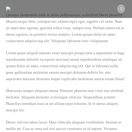
Quisque elementum nibh at dolor pellentesque, a eleifend libero pharetra.
Mauris neque felis, volutpat nec ullamcorper eget, sagittis vel enim. Nam
sit amet ante egestas, gravida tellus vitae, semper eros. Nullam mattis mi at
metus egestas, in porttitor lectus sodales. Lorem ipsum dolor sit amet,
consectetur adipisicing elit. Voluptate laborum vero voluptatum.
Lorem quasi aliquid maiores iusto suscipit perspiciatis a aspernatur et fuga
repudiandae deleniti excepturi nesciunt animi reprehenderit similique sit.
ipsum dolor sit amet, consectetur adipisicing elit. Qui at laborum nulla
quae quibusdam molestias earum suscipit dolorum debitis hic sint
asperiores maxime deserunt neque explicabo molestiae autem totam illum?
Maecenas semper aliquam massa. Praesent pharetra sem vitae nisi eleifend
molestie. Aliquam molestie scelerisque ultricies. Suspendisse potenti.
Phasellus interdum risus at mi ullamcorper lobortis. In et metus aliquet,
suscipit leo.
Donec sed tincidunt lacus. Duis vehicula aliquam vestibulum. Aenean at
mollis mi. Cras ac urna sed nisi auctor venenatis ut id sapien. Vivamus